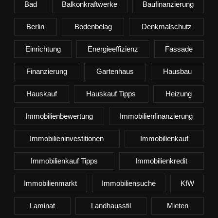
Bad
Balkonkraftwerke
Baufinanzierung
Berlin
Bodenbelag
Denkmalschutz
Einrichtung
Energieeffizienz
Fassade
Finanzierung
Gartenhaus
Hausbau
Hauskauf
Hauskauf Tipps
Heizung
Immobilienbewertung
Immobilienfinanzierung
Immobilieninvestitionen
Immobilienkauf
Immobilienkauf Tipps
Immobilienkredit
Immobilienmarkt
Immobiliensuche
KfW
Laminat
Landhausstil
Mieten