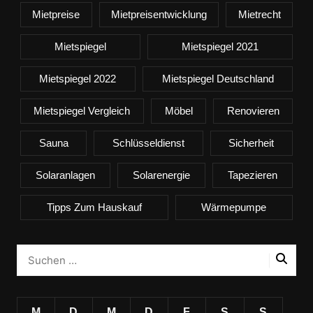
Mietpreise
Mietpreisentwicklung
Mietrecht
Mietspiegel
Mietspiegel 2021
Mietspiegel 2022
Mietspiegel Deutschland
Mietspiegel Vergleich
Möbel
Renovieren
Sauna
Schlüsseldienst
Sicherheit
Solaranlagen
Solarenergie
Tapezieren
Tipps Zum Hauskauf
Wärmepumpe
M
D
M
D
F
S
S