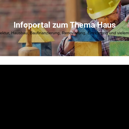
Infoportal zum Thema Haus
tektur, Hausbau, Baufinanzierung, Renovierung, Einrichtung und viele