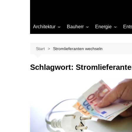
Architektur
Bauherr
Energie
Ent
Architekten
Abwasser
Heizung
Beleuchtung
Gas
Start
Stromlieferanten wechseln
Einrichtung
Schlagwort:
Stromlieferant
Materialien
Ökologisch bauen
Renovierung
Sanierung
Hygiene