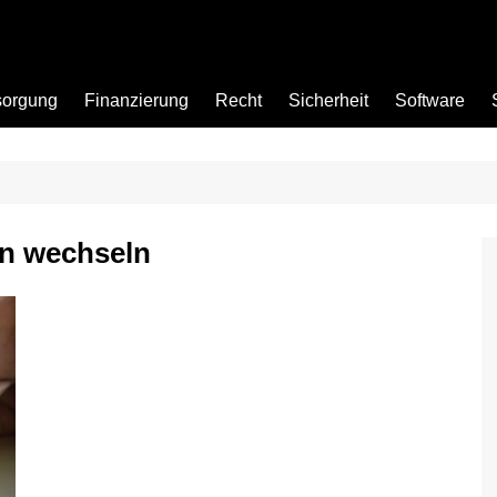
sorgung
Finanzierung
Recht
Sicherheit
Software
Bad
en wechseln
Büro
Garten
Küche