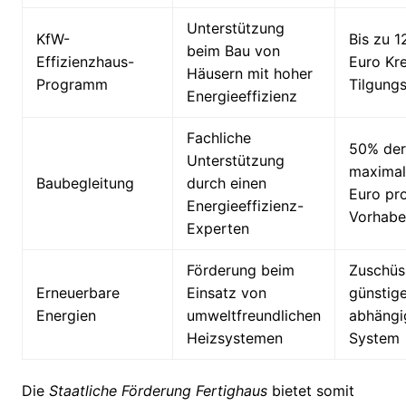
Unterstützung
KfW-
Bis zu 
beim Bau von
Effizienzhaus-
Euro Kre
Häusern mit hoher
Programm
Tilgung
Energieeffizienz
Fachliche
50% der
Unterstützung
maximal
Baubegleitung
durch einen
Euro pr
Energieeffizienz-
Vorhabe
Experten
Förderung beim
Zuschüs
Erneuerbare
Einsatz von
günstige
Energien
umweltfreundlichen
abhängi
Heizsystemen
System
Die
Staatliche Förderung Fertighaus
bietet somit