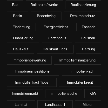
Bad
Balkonkraftwerke
Baufinanzierung
Berlin
Bodenbelag
Denkmalschutz
Einrichtung
Energieeffizienz
Fassade
Finanzierung
Gartenhaus
Hausbau
Hauskauf
Hauskauf Tipps
Heizung
Immobilienbewertung
Immobilienfinanzierung
Immobilieninvestitionen
Immobilienkauf
Immobilienkauf Tipps
Immobilienkredit
Immobilienmarkt
Immobiliensuche
KfW
Laminat
Landhausstil
Mieten