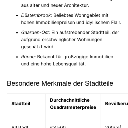
aus alter und neuer Architektur.
Düsternbrook:
Beliebtes Wohngebiet mit
hohen Immobilienpreisen und idyllischem Flair.
Gaarden-Ost:
Ein aufstrebender Stadtteil, der
aufgrund erschwinglicher Wohnungen
geschätzt wird.
Rönne:
Bekannt für großzügige Immobilien
und eine hohe Lebensqualität.
Besondere Merkmale der Stadtteile
Durchschnittliche
Stadtteil
Bevölkeru
Quadratmeterpreise
Altstadt
€3,500
200/m²