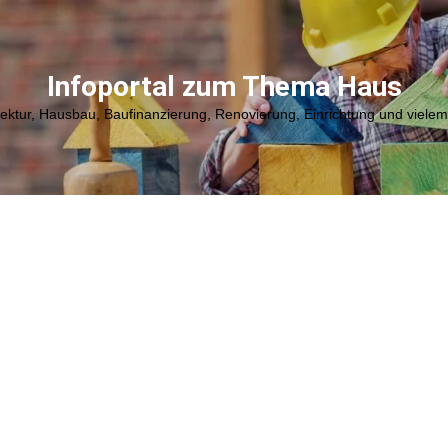
Infoportal zum Thema Haus
tektur, Hausbau, Baufinanzierung, Renovierung, Einrichtung und viele