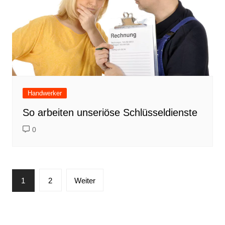
Handwerker
So arbeiten unseriöse Schlüsseldienste
0
Seitennummerierung
1
2
Weiter
der
Beiträge