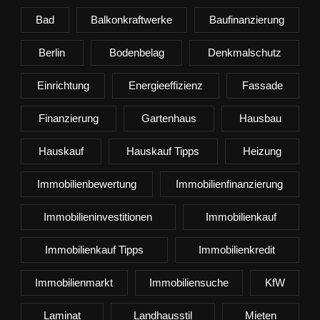
Bad
Balkonkraftwerke
Baufinanzierung
Berlin
Bodenbelag
Denkmalschutz
Einrichtung
Energieeffizienz
Fassade
Finanzierung
Gartenhaus
Hausbau
Hauskauf
Hauskauf Tipps
Heizung
Immobilienbewertung
Immobilienfinanzierung
Immobilieninvestitionen
Immobilienkauf
Immobilienkauf Tipps
Immobilienkredit
Immobilienmarkt
Immobiliensuche
KfW
Laminat
Landhausstil
Mieten