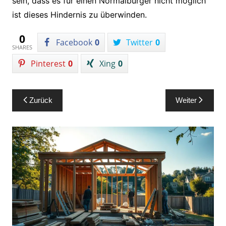
sein, dass es für einen Normalbürger nicht möglich
ist dieses Hindernis zu überwinden.
0
Facebook
0
Twitter
0
SHARES
Pinterest
0
Xing
0
Beitragsnavigation
Zurück
Weiter