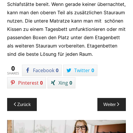
Schlafstätte bereit. Wenn gerade keiner übernachtet,
kann man den oberen Teil als zusätzlichen Stauraum
nutzen. Die untere Matratze kann man mit schönen
Kissen zu einem Tagesbett umfunktionieren oder mit
passenden Boxen den Platz unter dem Etagenbett
als weiteren Stauraum vorbereiten. Etagenbetten
sind die beste Lösung für jeden Raum.
0
Facebook
0
Twitter
0
SHARES
Pinterest
0
Xing
0
Beitragsnavigation
Zurück
Weiter