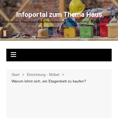
Zum
Inhalt
Infoportal zum Thema Haus
springen
Architektur, Hausbau, Baufinanzierung, Renovierung, Einrichtung und
vielem mehr
Start
Einrichtung - Möbel
Warum lohnt sich, ein Etagenbett zu kaufen?