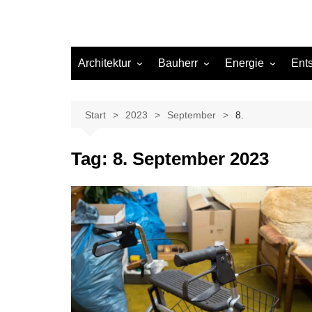
Architektur
Bauherr
Energie
Ent
Architekten
Abwasser
Heizung
Beleuchtung
Gas
Start
2023
September
8.
Einrichtung
Tag:
8. September 2023
Materialien
Ökologisch bauen
Renovierung
Sanierung
Hygiene