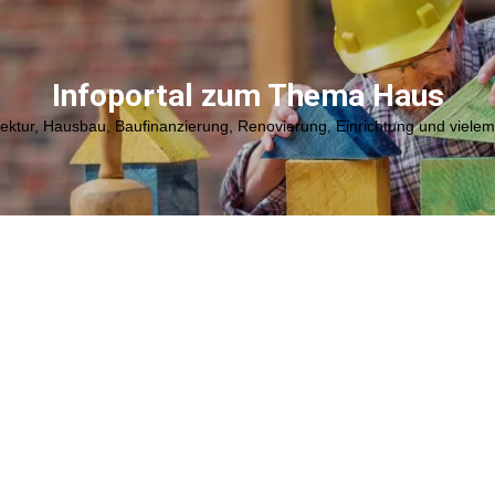
Infoportal zum Thema Haus
tektur, Hausbau, Baufinanzierung, Renovierung, Einrichtung und viele