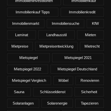
Immobilieninvestitionen
Immobilienkauf
Immobilienkauf Tipps
Immobilienkredit
Immobilienmarkt
Immobiliensuche
KfW
Laminat
Landhausstil
Mieten
Mietpreise
Mietpreisentwicklung
Mietrecht
Mietspiegel
Mietspiegel 2021
Mietspiegel 2022
Mietspiegel Deutschland
Mietspiegel Vergleich
Möbel
Renovieren
Sauna
Schlüsseldienst
Sicherheit
Solaranlagen
Solarenergie
Tapezieren