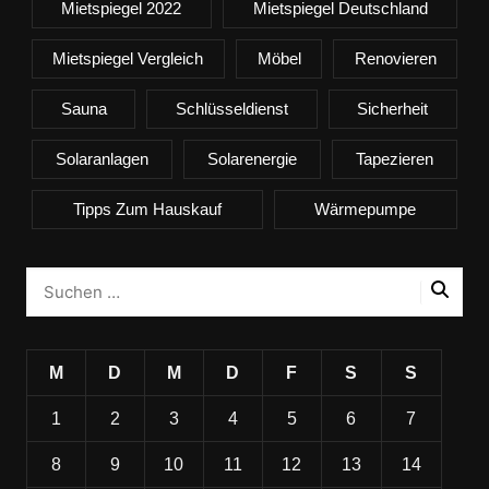
Mietspiegel 2022
Mietspiegel Deutschland
Mietspiegel Vergleich
Möbel
Renovieren
Sauna
Schlüsseldienst
Sicherheit
Solaranlagen
Solarenergie
Tapezieren
Tipps Zum Hauskauf
Wärmepumpe
M
D
M
D
F
S
S
1
2
3
4
5
6
7
8
9
10
11
12
13
14