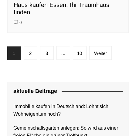
Haus kaufen Essen: Ihr Traumhaus
finden
0
Seitennummerierung
1
2
3
…
10
Weiter
der
Beiträge
aktuelle Beitrage
Immobilie kaufen in Deutschland: Lohnt sich
Wohneigentum noch?
Gemeinschaftsgarten anlegen: So wird aus einer
freien Fläche ein grüner Treffpunkt