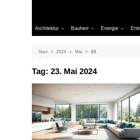
Architektur
Bauherr
Energie
Ent
Architekten
Abwasser
Heizung
Beleuchtung
Gas
Start
2024
Mai
23.
Einrichtung
Tag:
23. Mai 2024
Materialien
Ökologisch bauen
Renovierung
Sanierung
Hygiene