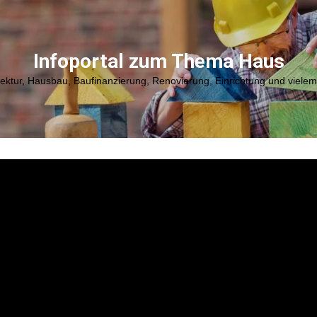
Infoportal zum Thema Haus
tektur, Hausbau, Baufinanzierung, Renovierung, Einrichtung und viele