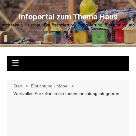
Zum
Inhalt
Infoportal zum Thema Haus
springen
Architektur, Hausbau, Baufinanzierung, Renovierung, Einrichtung und
vielem mehr
Start
Einrichtung - Möbel
Wertvolles Porzellan in die Inneneinrichtung integrieren