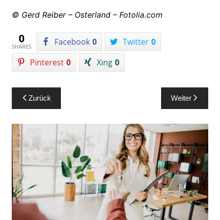
© Gerd Reiber – Osterland – Fotolia.com
0
Facebook
0
Twitter
0
SHARES
Pinterest
0
Xing
0
Beitragsnavigation
Zurück
Weiter