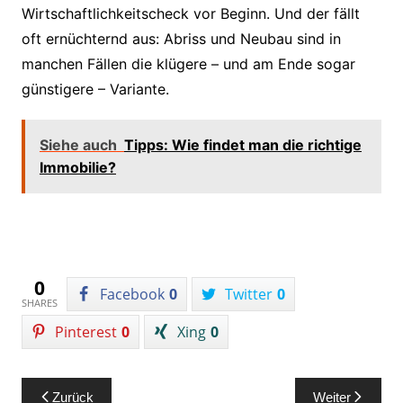
Wirtschaftlichkeitscheck vor Beginn. Und der fällt
oft ernüchternd aus: Abriss und Neubau sind in
manchen Fällen die klügere – und am Ende sogar
günstigere – Variante.
Siehe auch
Tipps: Wie findet man die richtige
Immobilie?
0
Facebook
0
Twitter
0
SHARES
Pinterest
0
Xing
0
Beitragsnavigation
Zurück
Weiter