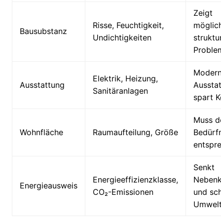
Zeigt
Risse, Feuchtigkeit,
möglic
Bausubstanz
Undichtigkeiten
struktu
Proble
Moder
Elektrik, Heizung,
Ausstattung
Aussta
Sanitäranlagen
spart K
Muss d
Wohnfläche
Raumaufteilung, Größe
Bedürf
entspr
Senkt
Energieeffizienzklasse,
Nebenk
Energieausweis
CO₂-Emissionen
und sch
Umwel