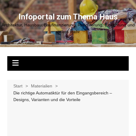
Zum
Inhalt
Infoportal zum Thema Haus
springen
Architektur, Hausbau, Baufinanzierung, Renovierung, Einrichtung und
vielem mehr
Start
Materialien
Die richtige Automatiktür für den Eingangsbereich –
Designs, Varianten und die Vorteile