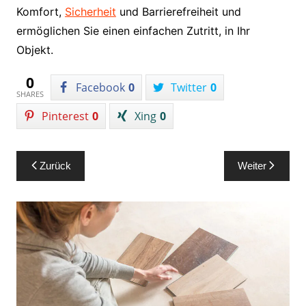
Komfort,
Sicherheit
und Barrierefreiheit und
ermöglichen Sie einen einfachen Zutritt, in Ihr
Objekt.
0
Facebook
0
Twitter
0
SHARES
Pinterest
0
Xing
0
Beitragsnavigation
Zurück
Weiter