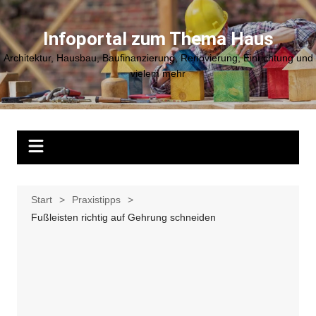
Zum
Inhalt
Infoportal zum Thema Haus
springen
Architektur, Hausbau, Baufinanzierung, Renovierung, Einrichtung und
vielem mehr
Start
Praxistipps
Fußleisten richtig auf Gehrung schneiden