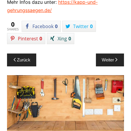
Mehr Infos dazu unter:
https://kapp-und-
gehrungssaegen.de/
0
Facebook
0
Twitter
0
SHARES
Pinterest
0
Xing
0
Beitragsnavigation
Zurück
Weiter