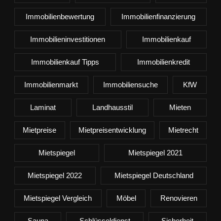
Immobilienbewertung
Immobilienfinanzierung
Immobilieninvestitionen
Immobilienkauf
Immobilienkauf Tipps
Immobilienkredit
Immobilienmarkt
Immobiliensuche
KfW
Laminat
Landhausstil
Mieten
Mietpreise
Mietpreisentwicklung
Mietrecht
Mietspiegel
Mietspiegel 2021
Mietspiegel 2022
Mietspiegel Deutschland
Mietspiegel Vergleich
Möbel
Renovieren
Sauna
Schlüsseldienst
Sicherheit