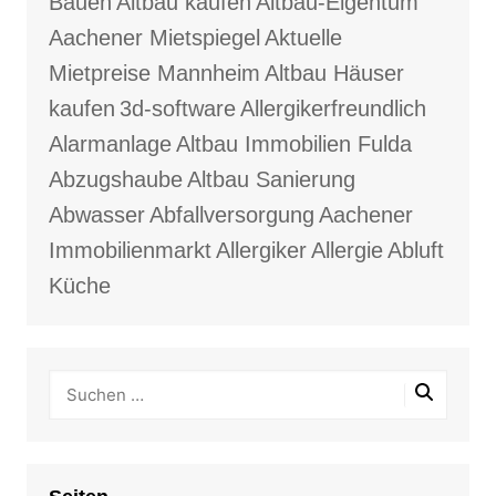
Bauen
Altbau kaufen
Altbau-Eigentum
Aachener Mietspiegel
Aktuelle
Mietpreise Mannheim
Altbau Häuser
kaufen
3d-software
Allergikerfreundlich
Alarmanlage
Altbau Immobilien Fulda
Abzugshaube
Altbau Sanierung
Abwasser
Abfallversorgung
Aachener
Immobilienmarkt
Allergiker
Allergie
Abluft
Küche