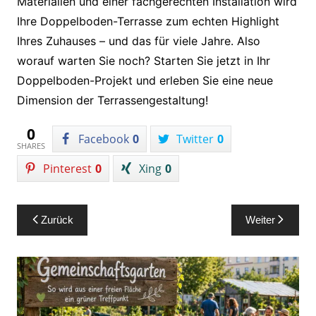
Materialien und einer fachgerechten Installation wird
Ihre Doppelboden-Terrasse zum echten Highlight
Ihres Zuhauses – und das für viele Jahre. Also
worauf warten Sie noch? Starten Sie jetzt in Ihr
Doppelboden-Projekt und erleben Sie eine neue
Dimension der Terrassengestaltung!
0
Facebook
0
Twitter
0
SHARES
Pinterest
0
Xing
0
Beitragsnavigation
Zurück
Weiter