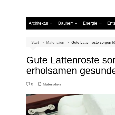
Architektur
Bauherr
Energie
Ent
Architekten
Abwasser
Heizung
Beleuchtung
Gas
Start
Materialien
Gute Lattenroste sorgen f
Einrichtung
Gute Lattenroste so
Materialien
erholsamen gesunde
Ökologisch bauen
Renovierung
0
Materialien
Sanierung
Hygiene