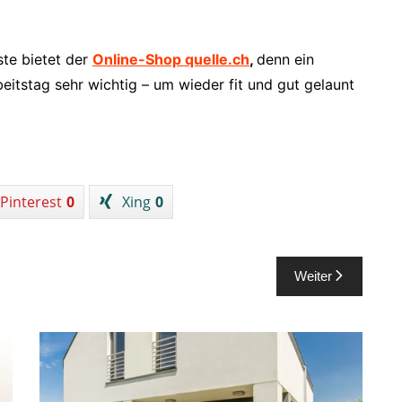
te bietet der
Online-Shop quelle.ch
,
denn ein
eitstag sehr wichtig – um wieder fit und gut gelaunt
Pinterest
0
Xing
0
Weiter