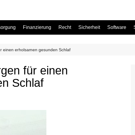
sorgung
Finanzierung
Recht
Sicherheit
Software
ür einen erholsamen gesunden Schlaf
Bad
rgen für einen
Büro
n Schlaf
Garten
Küche