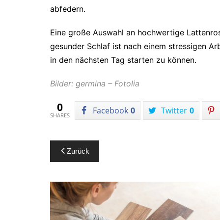
abfedern.
Eine große Auswahl an hochwertige Lattenros
gesunder Schlaf ist nach einem stressigen Arb
in den nächsten Tag starten zu können.
Bilder: germina – Fotolia
0
Facebook
0
Twitter
0
SHARES
Beitragsnavigation
Zurück