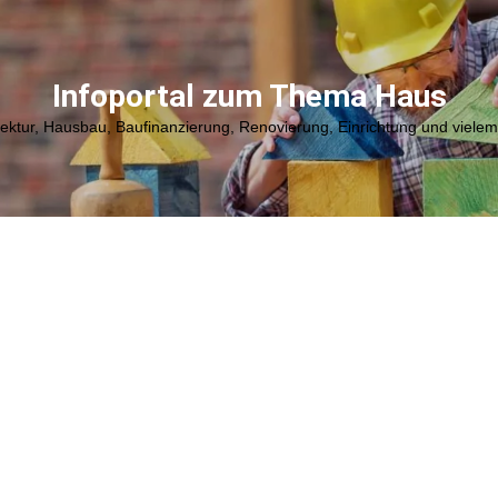
Infoportal zum Thema Haus
tektur, Hausbau, Baufinanzierung, Renovierung, Einrichtung und viele