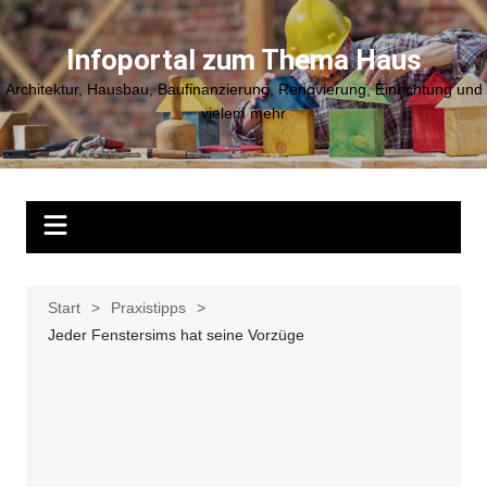
Zum
Inhalt
Infoportal zum Thema Haus
springen
Architektur, Hausbau, Baufinanzierung, Renovierung, Einrichtung und
vielem mehr
Start
Praxistipps
Jeder Fenstersims hat seine Vorzüge