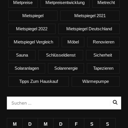
Mietpreise
Mietpreisentwicklung
Mietrecht
Mietspiegel
Mietspiegel 2021
Mietspiegel 2022
Mietspiegel Deutschland
Mietspiegel Vergleich
Möbel
Renovieren
Sauna
Schlüsseldienst
Sicherheit
Solaranlagen
Solarenergie
Tapezieren
Tipps Zum Hauskauf
Wärmepumpe
M
D
M
D
F
S
S