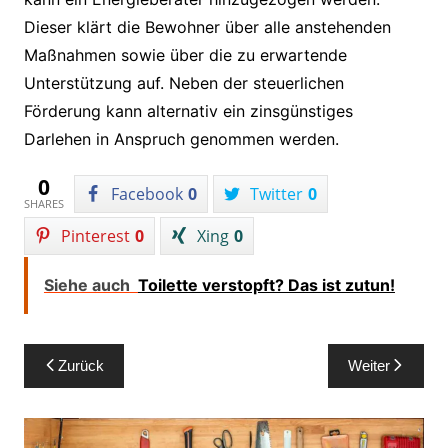
Dieser klärt die Bewohner über alle anstehenden
Maßnahmen sowie über die zu erwartende
Unterstützung auf. Neben der steuerlichen
Förderung kann alternativ ein zinsgünstiges
Darlehen in Anspruch genommen werden.
0
Facebook
0
Twitter
0
SHARES
Pinterest
0
Xing
0
Siehe auch
Toilette verstopft? Das ist zutun!
Beitragsnavigation
Zurück
Weiter