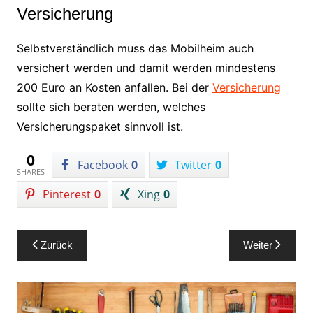
Versicherung
Selbstverständlich muss das Mobilheim auch
versichert werden und damit werden mindestens
200 Euro an Kosten anfallen. Bei der
Versicherung
sollte sich beraten werden, welches
Versicherungspaket sinnvoll ist.
0
Facebook
0
Twitter
0
SHARES
Pinterest
0
Xing
0
Beitragsnavigation
Zurück
Weiter