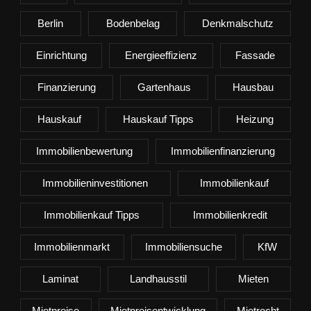
Berlin
Bodenbelag
Denkmalschutz
Einrichtung
Energieeffizienz
Fassade
Finanzierung
Gartenhaus
Hausbau
Hauskauf
Hauskauf Tipps
Heizung
Immobilienbewertung
Immobilienfinanzierung
Immobilieninvestitionen
Immobilienkauf
Immobilienkauf Tipps
Immobilienkredit
Immobilienmarkt
Immobiliensuche
KfW
Laminat
Landhausstil
Mieten
Mietpreise
Mietpreisentwicklung
Mietrecht