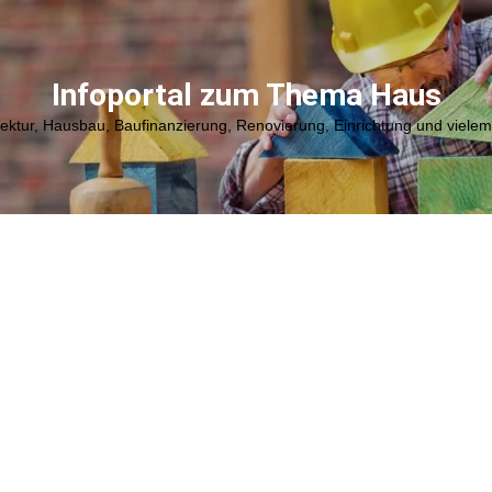
Infoportal zum Thema Haus
tektur, Hausbau, Baufinanzierung, Renovierung, Einrichtung und viele