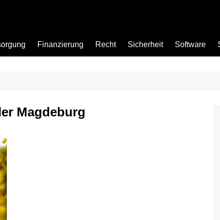
sorgung
Finanzierung
Recht
Sicherheit
Software
Bad
ler Magdeburg
Büro
Garten
Küche