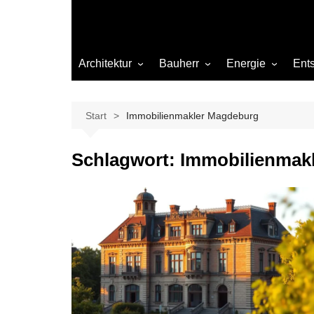
Architektur
Bauherr
Energie
Ent
Architekten
Abwasser
Heizung
Beleuchtung
Gas
Start
Immobilienmakler Magdeburg
Einrichtung
Schlagwort:
Immobilienmak
Materialien
Ökologisch bauen
Renovierung
Sanierung
Hygiene