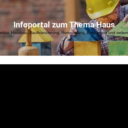
Infoportal zum Thema Haus
tektur, Hausbau, Baufinanzierung, Renovierung, Einrichtung und viele