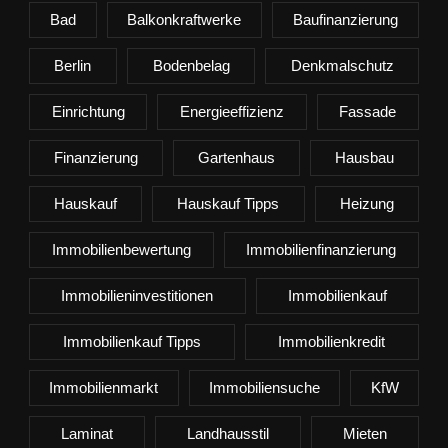
Bad
Balkonkraftwerke
Baufinanzierung
Berlin
Bodenbelag
Denkmalschutz
Einrichtung
Energieeffizienz
Fassade
Finanzierung
Gartenhaus
Hausbau
Hauskauf
Hauskauf Tipps
Heizung
Immobilienbewertung
Immobilienfinanzierung
Immobilieninvestitionen
Immobilienkauf
Immobilienkauf Tipps
Immobilienkredit
Immobilienmarkt
Immobiliensuche
KfW
Laminat
Landhausstil
Mieten