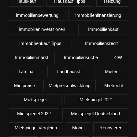
Hauskauf
Hauskauf Tipps
Heizung
Immobilienbewertung
Immobilienfinanzierung
Immobilieninvestitionen
Immobilienkauf
Immobilienkauf Tipps
Immobilienkredit
Immobilienmarkt
Immobiliensuche
KfW
Laminat
Landhausstil
Mieten
Mietpreise
Mietpreisentwicklung
Mietrecht
Mietspiegel
Mietspiegel 2021
Mietspiegel 2022
Mietspiegel Deutschland
Mietspiegel Vergleich
Möbel
Renovieren