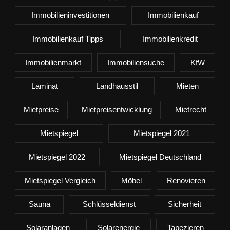
Immobilieninvestitionen
Immobilienkauf
Immobilienkauf Tipps
Immobilienkredit
Immobilienmarkt
Immobiliensuche
KfW
Laminat
Landhausstil
Mieten
Mietpreise
Mietpreisentwicklung
Mietrecht
Mietspiegel
Mietspiegel 2021
Mietspiegel 2022
Mietspiegel Deutschland
Mietspiegel Vergleich
Möbel
Renovieren
Sauna
Schlüsseldienst
Sicherheit
Solaranlagen
Solarenergie
Tapezieren