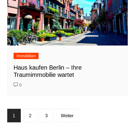
Immobilien
Haus kaufen Berlin – Ihre
Traumimmobilie wartet
0
Seitennummerierung
1
2
3
Weiter
der
Beiträge