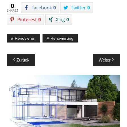
0
Facebook
0
Twitter
0
SHARES
Pinterest
0
Xing
0
Renovieren
Renovierung
Beitragsnavigation
Zurück
Weiter