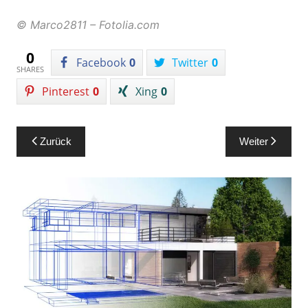
© Marco2811 – Fotolia.com
0
Facebook
0
Twitter
0
SHARES
Pinterest
0
Xing
0
Beitragsnavigation
Zurück
Weiter