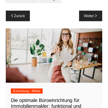
Beitragsnavigation
Zurück
Weiter
Einrichtung - Möbel
Die optimale Büroeinrichtung für
Immobilienmakler: funktional und