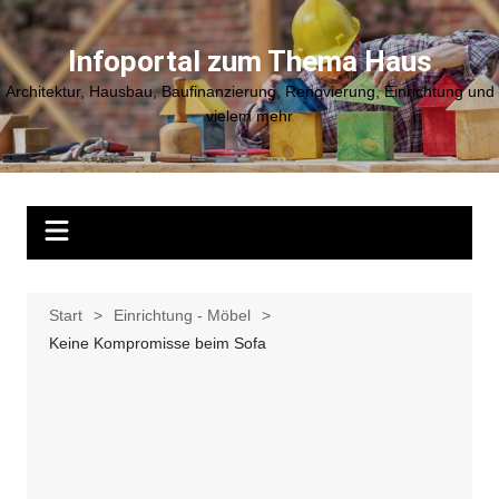
Zum
Inhalt
Infoportal zum Thema Haus
springen
Architektur, Hausbau, Baufinanzierung, Renovierung, Einrichtung und
vielem mehr
Start
Einrichtung - Möbel
Keine Kompromisse beim Sofa