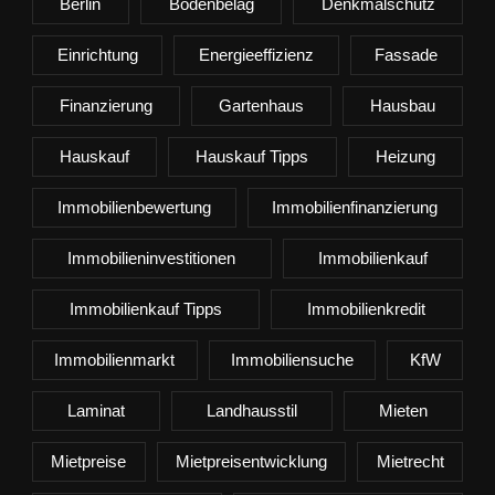
Berlin
Bodenbelag
Denkmalschutz
Einrichtung
Energieeffizienz
Fassade
Finanzierung
Gartenhaus
Hausbau
Hauskauf
Hauskauf Tipps
Heizung
Immobilienbewertung
Immobilienfinanzierung
Immobilieninvestitionen
Immobilienkauf
Immobilienkauf Tipps
Immobilienkredit
Immobilienmarkt
Immobiliensuche
KfW
Laminat
Landhausstil
Mieten
Mietpreise
Mietpreisentwicklung
Mietrecht