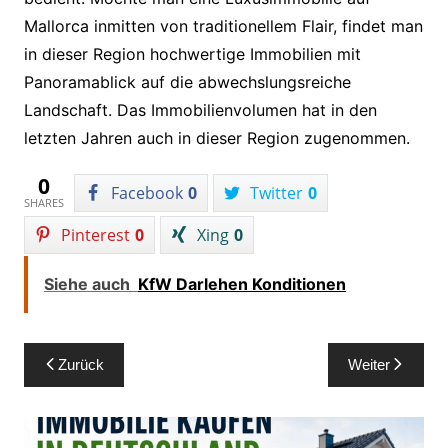
Mallorca inmitten von traditionellem Flair, findet man
in dieser Region hochwertige Immobilien mit
Panoramablick auf die abwechslungsreiche
Landschaft. Das Immobilienvolumen hat in den
letzten Jahren auch in dieser Region zugenommen.
0
Facebook
0
Twitter
0
SHARES
Pinterest
0
Xing
0
Siehe auch
KfW Darlehen Konditionen
Beitragsnavigation
Zurück
Weiter