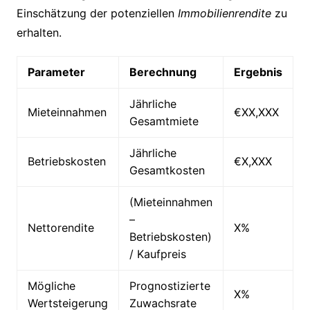
Einschätzung der potenziellen
Immobilienrendite
zu
erhalten.
Parameter
Berechnung
Ergebnis
Jährliche
Mieteinnahmen
€XX,XXX
Gesamtmiete
Jährliche
Betriebskosten
€X,XXX
Gesamtkosten
(Mieteinnahmen
–
Nettorendite
X%
Betriebskosten)
/ Kaufpreis
Mögliche
Prognostizierte
X%
Wertsteigerung
Zuwachsrate