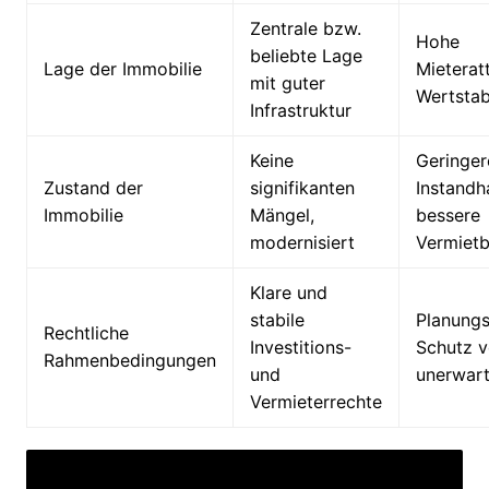
Zentrale bzw.
Hohe
beliebte Lage
Lage der Immobilie
Mieteratt
mit guter
Wertstabi
Infrastruktur
Keine
Geringer
Zustand der
signifikanten
Instandh
Immobilie
Mängel,
bessere
modernisiert
Vermietb
Klare und
stabile
Planungs
Rechtliche
Investitions-
Schutz v
Rahmenbedingungen
und
unerwart
Vermieterrechte