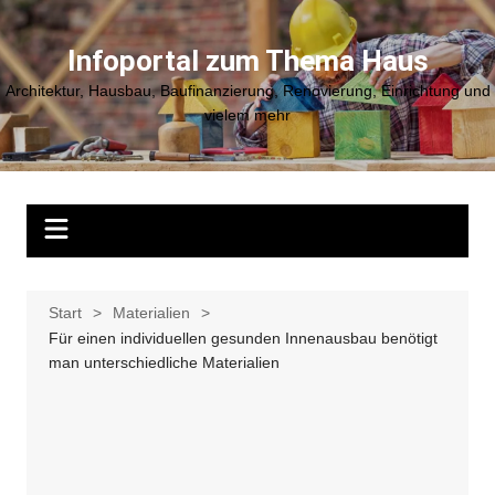
Zum
Inhalt
Infoportal zum Thema Haus
springen
Architektur, Hausbau, Baufinanzierung, Renovierung, Einrichtung und
vielem mehr
Start
Materialien
Für einen individuellen gesunden Innenausbau benötigt
man unterschiedliche Materialien