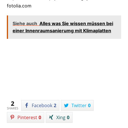
fotolia.com
Siehe auch
Alles was Sie wissen müssen bei
einer Innenraumsanierumg mit Klimaplatten
2
Facebook
2
Twitter
0
SHARES
Pinterest
0
Xing
0