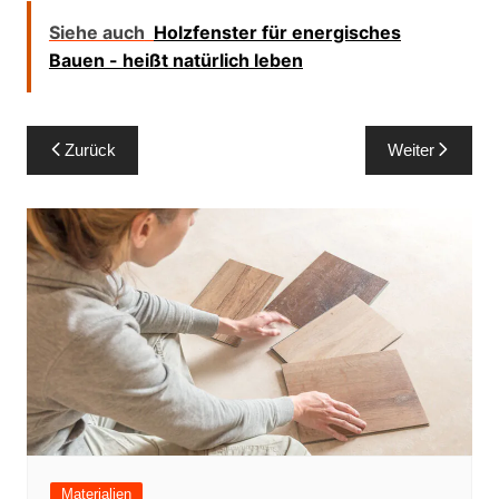
Siehe auch
Holzfenster für energisches
Bauen - heißt natürlich leben
Beitragsnavigation
Zurück
Weiter
Materialien