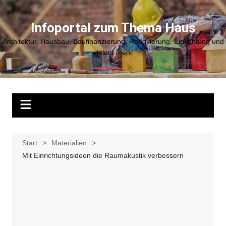
Zum
Inhalt
Infoportal zum Thema Haus
springen
Architektur, Hausbau, Baufinanzierung, Renovierung, Einrichtung und
vielem mehr
Start
Materialien
Mit Einrichtungsideen die Raumakustik verbessern