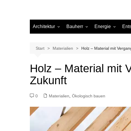
Architektur
Bauherr
Energie
Ent
Architekten
Abwasser
Heizung
Beleuchtung
Gas
Start
Materialien
Holz – Material mit Vergan
Einrichtung
Holz – Material mit
Materialien
Zukunft
Ökologisch bauen
Renovierung
0
Materialien
,
Ökologisch bauen
Sanierung
Hygiene