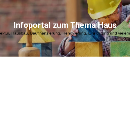
Infoportal zum Thema Haus
tektur, Hausbau, Baufinanzierung, Renovierung, Einrichtung und viele