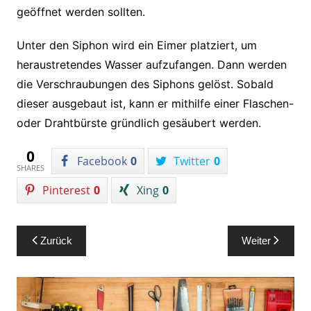
geöffnet werden sollten.
Unter den Siphon wird ein Eimer platziert, um
heraustretendes Wasser aufzufangen. Dann werden
die Verschraubungen des Siphons gelöst. Sobald
dieser ausgebaut ist, kann er mithilfe einer Flaschen-
oder Drahtbürste gründlich gesäubert werden.
0
Facebook
0
Twitter
0
SHARES
Pinterest
0
Xing
0
Beitragsnavigation
Zurück
Weiter