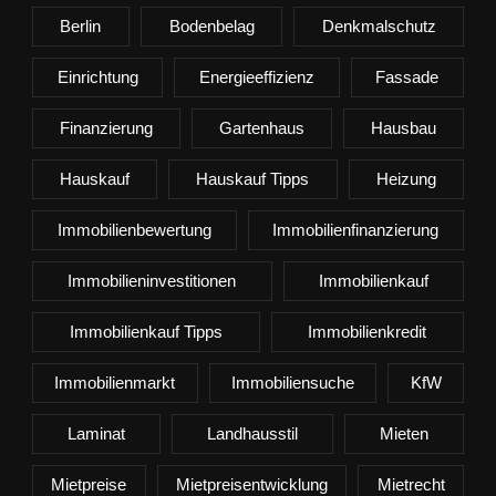
Berlin
Bodenbelag
Denkmalschutz
Einrichtung
Energieeffizienz
Fassade
Finanzierung
Gartenhaus
Hausbau
Hauskauf
Hauskauf Tipps
Heizung
Immobilienbewertung
Immobilienfinanzierung
Immobilieninvestitionen
Immobilienkauf
Immobilienkauf Tipps
Immobilienkredit
Immobilienmarkt
Immobiliensuche
KfW
Laminat
Landhausstil
Mieten
Mietpreise
Mietpreisentwicklung
Mietrecht