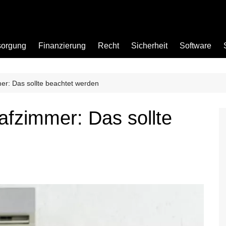
sorgung
Finanzierung
Recht
Sicherheit
Software
er: Das sollte beachtet werden
Bad
afzimmer: Das sollte
Büro
Garten
Küche