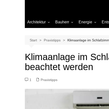
Architektur
Bauherr
Energie
Ent
Architekten
Abwasser
Heizung
Beleuchtung
Gas
Start
Praxistipps
Klimaanlage im Schlafzimm
Einrichtung
Klimaanlage im Schl
Materialien
beachtet werden
Ökologisch bauen
Renovierung
1
Praxistipps
Sanierung
Hygiene