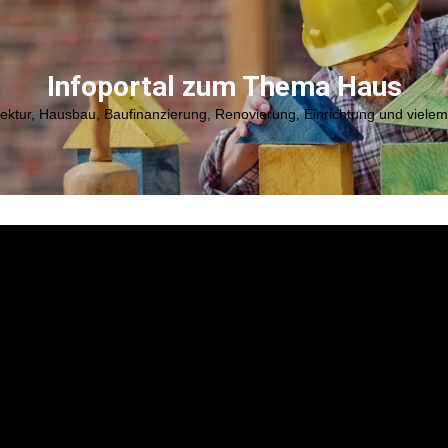
Infoportal zum Thema Haus
tektur, Hausbau, Baufinanzierung, Renovierung, Einrichtung und viele