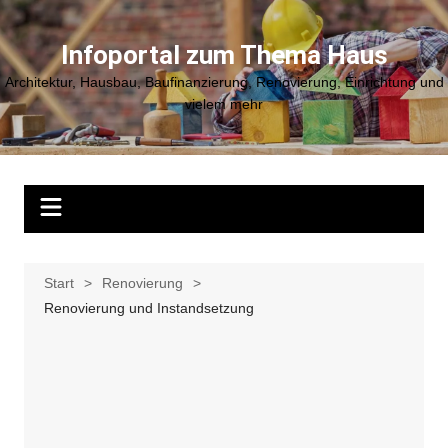
Zum
Inhalt
Infoportal zum Thema Haus
springen
Architektur, Hausbau, Baufinanzierung, Renovierung, Einrichtung und
vielem mehr
Start
Renovierung
Renovierung und Instandsetzung