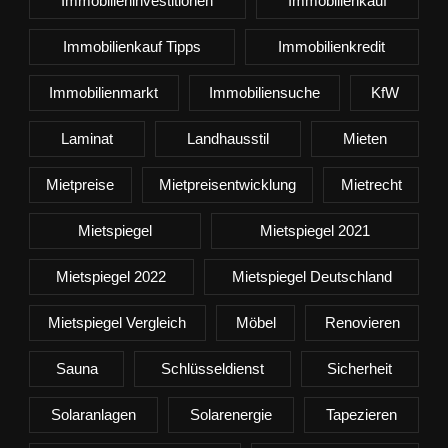
Immobilieninvestitionen
Immobilienkauf
Immobilienkauf Tipps
Immobilienkredit
Immobilienmarkt
Immobiliensuche
KfW
Laminat
Landhausstil
Mieten
Mietpreise
Mietpreisentwicklung
Mietrecht
Mietspiegel
Mietspiegel 2021
Mietspiegel 2022
Mietspiegel Deutschland
Mietspiegel Vergleich
Möbel
Renovieren
Sauna
Schlüsseldienst
Sicherheit
Solaranlagen
Solarenergie
Tapezieren