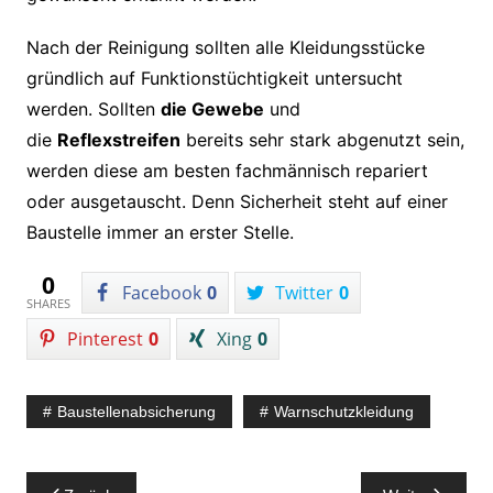
Nach der Reinigung sollten alle Kleidungsstücke
gründlich auf Funktionstüchtigkeit untersucht
werden. Sollten
die Gewebe
und
die
Reflexstreifen
bereits sehr stark abgenutzt sein,
werden diese am besten fachmännisch repariert
oder ausgetauscht. Denn Sicherheit steht auf einer
Baustelle immer an erster Stelle.
0
Facebook
0
Twitter
0
SHARES
Pinterest
0
Xing
0
Baustellenabsicherung
Warnschutzkleidung
Beitragsnavigation