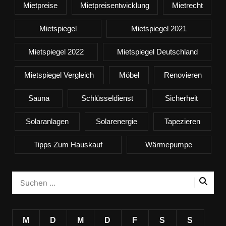
Mietpreise
Mietpreisentwicklung
Mietrecht
Mietspiegel
Mietspiegel 2021
Mietspiegel 2022
Mietspiegel Deutschland
Mietspiegel Vergleich
Möbel
Renovieren
Sauna
Schlüsseldienst
Sicherheit
Solaranlagen
Solarenergie
Tapezieren
Tipps Zum Hauskauf
Wärmepumpe
M
D
M
D
F
S
S