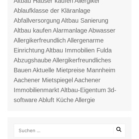
Altbau Häuser kaufen
Allergiker
Ablaufklasse der Kläranlage
Abfallversorgung
Altbau Sanierung
Altbau kaufen
Alarmanlage
Abwasser
Allergikerfreundlich
Allergenarme
Einrichtung
Altbau Immobilien Fulda
Abzugshaube
Allergikerfreundliches
Bauen
Aktuelle Mietpreise Mannheim
Aachener Mietspiegel
Aachener
Immobilienmarkt
Altbau-Eigentum
3d-
software
Abluft Küche
Allergie