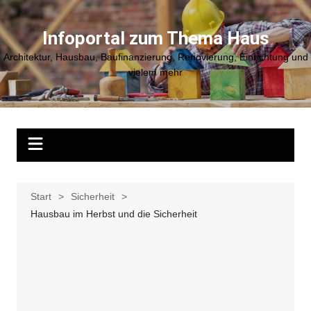
Zum
Inhalt
Infoportal zum Thema Haus
springen
Architektur, Hausbau, Baufinanzierung, Renovierung, Einrichtung und
vielem mehr
Start
Sicherheit
Hausbau im Herbst und die Sicherheit