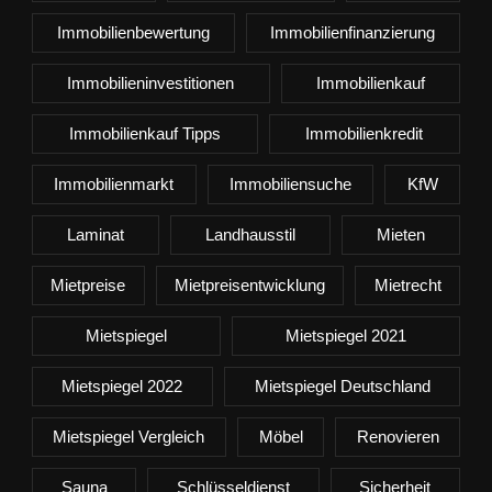
Immobilienbewertung
Immobilienfinanzierung
Immobilieninvestitionen
Immobilienkauf
Immobilienkauf Tipps
Immobilienkredit
Immobilienmarkt
Immobiliensuche
KfW
Laminat
Landhausstil
Mieten
Mietpreise
Mietpreisentwicklung
Mietrecht
Mietspiegel
Mietspiegel 2021
Mietspiegel 2022
Mietspiegel Deutschland
Mietspiegel Vergleich
Möbel
Renovieren
Sauna
Schlüsseldienst
Sicherheit