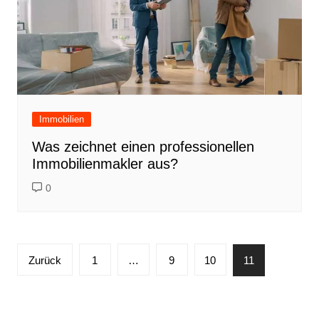
Immobilien
Was zeichnet einen professionellen
Immobilienmakler aus?
0
Seitennummerierung
Zurück
1
…
9
10
11
der
Beiträge