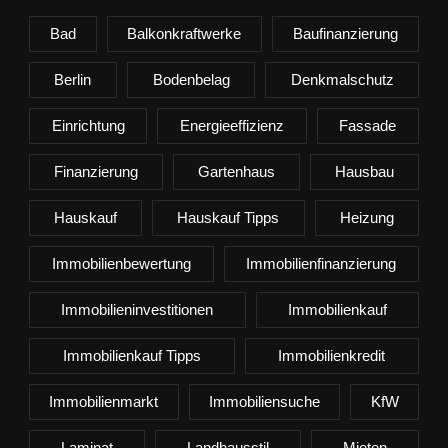
Bad
Balkonkraftwerke
Baufinanzierung
Berlin
Bodenbelag
Denkmalschutz
Einrichtung
Energieeffizienz
Fassade
Finanzierung
Gartenhaus
Hausbau
Hauskauf
Hauskauf Tipps
Heizung
Immobilienbewertung
Immobilienfinanzierung
Immobilieninvestitionen
Immobilienkauf
Immobilienkauf Tipps
Immobilienkredit
Immobilienmarkt
Immobiliensuche
KfW
Laminat
Landhausstil
Mieten