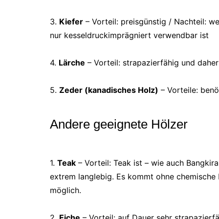
3.
Kiefer
– Vorteil: preisgünstig / Nachteil: w
nur kesseldruckimprägniert verwendbar ist
4.
Lärche
– Vorteil: strapazierfähig und dahe
5.
Zeder (kanadisches Holz)
– Vorteile: benö
Andere geeignete Hölzer
1.
Teak
– Vorteil: Teak ist – wie auch Bangkir
extrem langlebig. Es kommt ohne chemische Be
möglich.
2.
Eiche
– Vorteil: auf Dauer sehr strapazierf