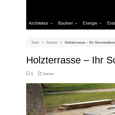
Architektur
Bauherr
Energie
Ent
Architekten
Abwasser
Heizung
Beleuchtung
Gas
Start
Garten
Holzterrasse – Ihr Sonnendec
Einrichtung
Holzterrasse – Ihr 
Materialien
Ökologisch bauen
0
Garten
Renovierung
Sanierung
Hygiene