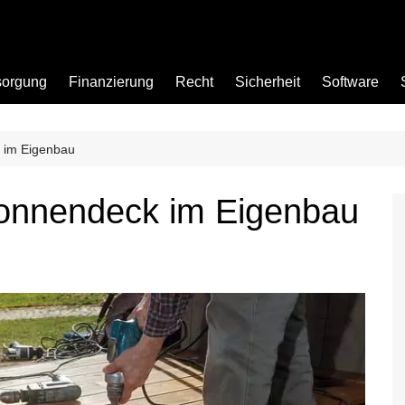
sorgung
Finanzierung
Recht
Sicherheit
Software
k im Eigenbau
Bad
Sonnendeck im Eigenbau
Büro
Garten
Küche