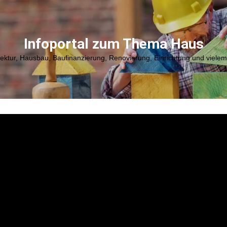
Infoportal zum Thema Haus
tektur, Hausbau, Baufinanzierung, Renovierung, Einrichtung und viele