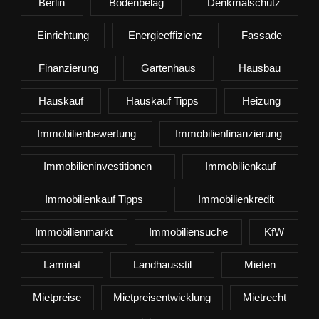
Berlin
Bodenbelag
Denkmalschutz
Einrichtung
Energieeffizienz
Fassade
Finanzierung
Gartenhaus
Hausbau
Hauskauf
Hauskauf Tipps
Heizung
Immobilienbewertung
Immobilienfinanzierung
Immobilieninvestitionen
Immobilienkauf
Immobilienkauf Tipps
Immobilienkredit
Immobilienmarkt
Immobiliensuche
KfW
Laminat
Landhausstil
Mieten
Mietpreise
Mietpreisentwicklung
Mietrecht