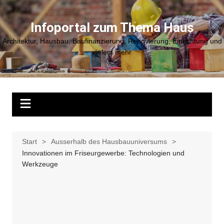
Zum
Inhalt
Infoportal zum Thema Haus
springen
Architektur, Hausbau, Baufinanzierung, Renovierung, Einrichtung und
vielem mehr
Start
Ausserhalb des Hausbauuniversums
Innovationen im Friseurgewerbe: Technologien und
Werkzeuge