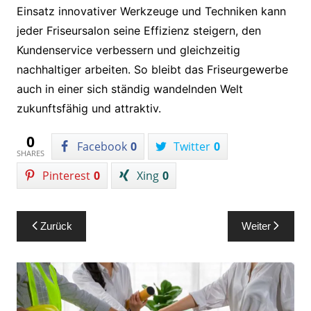
Einsatz innovativer Werkzeuge und Techniken kann
jeder Friseursalon seine Effizienz steigern, den
Kundenservice verbessern und gleichzeitig
nachhaltiger arbeiten. So bleibt das Friseurgewerbe
auch in einer sich ständig wandelnden Welt
zukunftsfähig und attraktiv.
0
Facebook
0
Twitter
0
SHARES
Pinterest
0
Xing
0
Beitragsnavigation
Zurück
Weiter