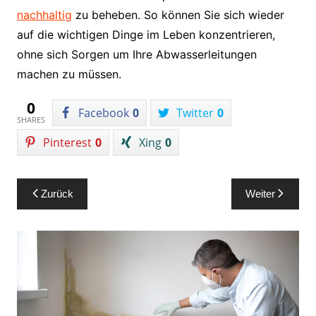
nachhaltig
zu beheben. So können Sie sich wieder
auf die wichtigen Dinge im Leben konzentrieren,
ohne sich Sorgen um Ihre Abwasserleitungen
machen zu müssen.
0
Facebook
0
Twitter
0
SHARES
Pinterest
0
Xing
0
Beitragsnavigation
Zurück
Weiter