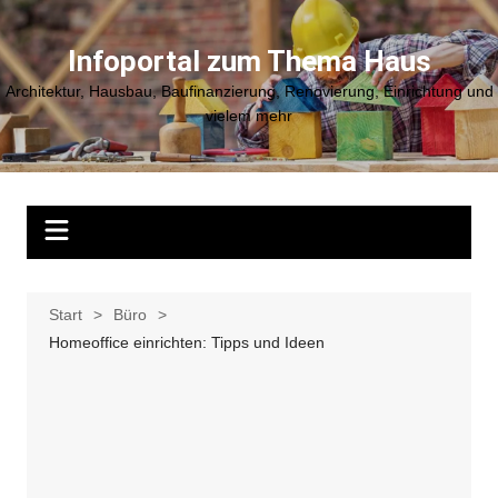
Zum
Inhalt
Infoportal zum Thema Haus
springen
Architektur, Hausbau, Baufinanzierung, Renovierung, Einrichtung und
vielem mehr
Start
Büro
Homeoffice einrichten: Tipps und Ideen